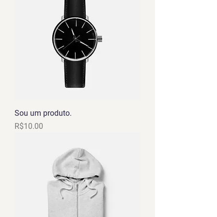
Sou um produto.
Price
R$10.00