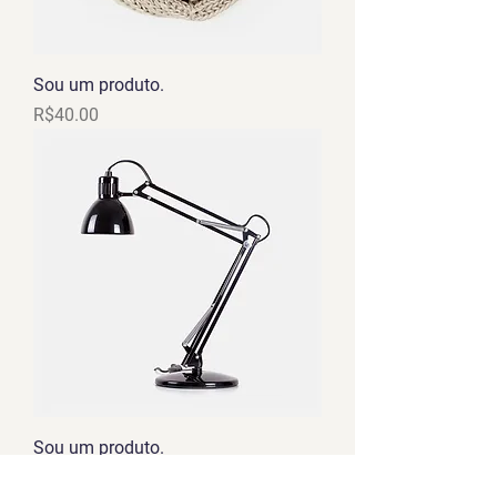
Sou um produto.
Price
R$40.00
Sou um produto.
Price
R$130.00