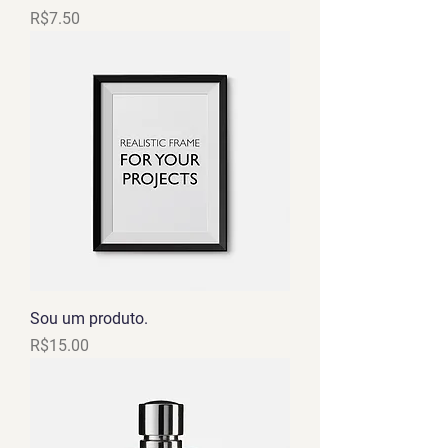
Price
R$7.50
Sou um produto.
Price
R$15.00