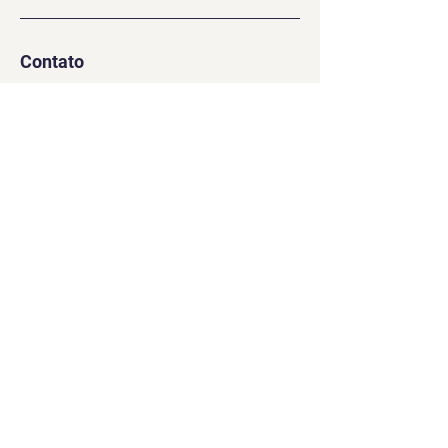
Contato
info@dream4team.com
Navegação
Mídias
Games
Facebook
Sobre
Youtube
Contato
Twitter
Política de Privacidade
Instagram
Política de Cookies
Discord